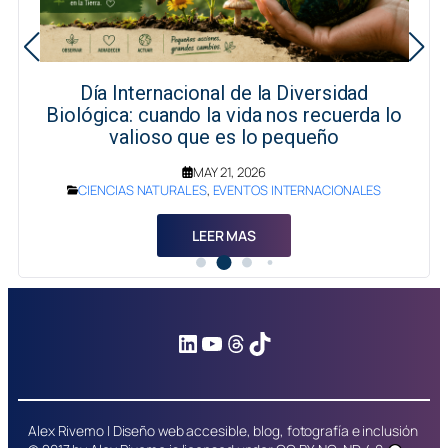
Día Internacional de la Diversidad
Biológica: cuando la vida nos recuerda lo
valioso que es lo pequeño
MAY 21, 2026
CIENCIAS NATURALES
,
EVENTOS INTERNACIONALES
LEER MAS
LinkedIn
YouTube
Threads
TikTok
Alex Rivemo | Diseño web accesible, blog, fotografía e inclusión