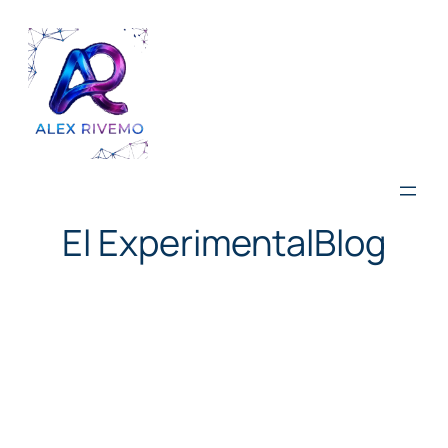
Saltar
al
contenido
El ExperimentalBlog