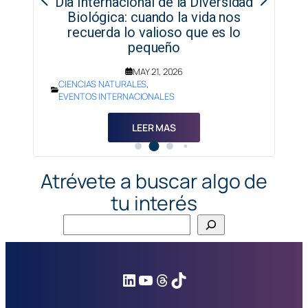
nal de la Diversidad
5 estrategias clave par
uando la vida nos
sitio web accesible par
valioso que es lo
con discapacidades vi
equeño
auditivas
AY 21, 2026
ES
,
SEP 14, 2024
ACCESIBILI
IONALES
LEER MAS
EER MAS
Atrévete a buscar algo de
tu interés
Buscar
LinkedIn
YouTube
Threads
TikTok